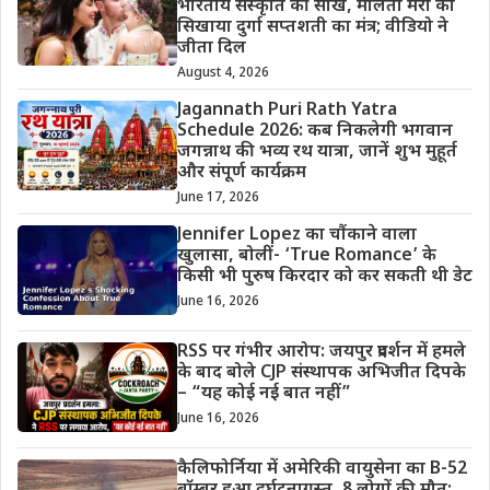
भारतीय संस्कृति की सीख, मालती मैरी को
सिखाया दुर्गा सप्तशती का मंत्र; वीडियो ने
जीता दिल
August 4, 2026
Jagannath Puri Rath Yatra
Schedule 2026: कब निकलेगी भगवान
जगन्नाथ की भव्य रथ यात्रा, जानें शुभ मुहूर्त
और संपूर्ण कार्यक्रम
June 17, 2026
Jennifer Lopez का चौंकाने वाला
खुलासा, बोलीं- ‘True Romance’ के
किसी भी पुरुष किरदार को कर सकती थी डेट
June 16, 2026
RSS पर गंभीर आरोप: जयपुर प्रदर्शन में हमले
के बाद बोले CJP संस्थापक अभिजीत दिपके
– “यह कोई नई बात नहीं”
June 16, 2026
कैलिफोर्निया में अमेरिकी वायुसेना का B-52