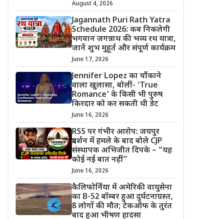
August 4, 2026
Jagannath Puri Rath Yatra
Schedule 2026: कब निकलेगी
भगवान जगन्नाथ की भव्य रथ यात्रा,
जानें शुभ मुहूर्त और संपूर्ण कार्यक्रम
June 17, 2026
Jennifer Lopez का चौंकाने
वाला खुलासा, बोलीं- ‘True
Romance’ के किसी भी पुरुष
किरदार को कर सकती थी डेट
June 16, 2026
RSS पर गंभीर आरोप: जयपुर
प्रदर्शन में हमले के बाद बोले CJP
संस्थापक अभिजीत दिपके – “यह
कोई नई बात नहीं”
June 16, 2026
कैलिफोर्निया में अमेरिकी वायुसेना
का B-52 बॉम्बर हुआ दुर्घटनाग्रस्त,
8 लोगों की मौत; टेकऑफ के तुरंत
बाद हुआ भीषण हादसा