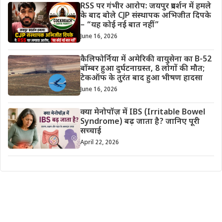
RSS पर गंभीर आरोप: जयपुर प्रदर्शन में हमले
के बाद बोले CJP संस्थापक अभिजीत दिपके
– “यह कोई नई बात नहीं”
June 16, 2026
कैलिफोर्निया में अमेरिकी वायुसेना का B-52
बॉम्बर हुआ दुर्घटनाग्रस्त, 8 लोगों की मौत;
टेकऑफ के तुरंत बाद हुआ भीषण हादसा
June 16, 2026
क्या मेनोपॉज़ में IBS (Irritable Bowel
Syndrome) बढ़ जाता है? जानिए पूरी
सच्चाई
April 22, 2026