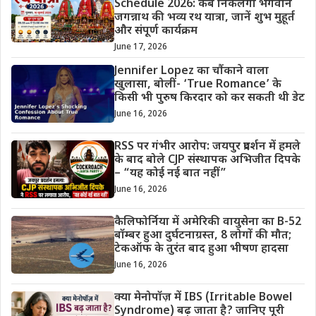
Schedule 2026: कब निकलेगी भगवान
जगन्नाथ की भव्य रथ यात्रा, जानें शुभ मुहूर्त
और संपूर्ण कार्यक्रम
June 17, 2026
Jennifer Lopez का चौंकाने वाला
खुलासा, बोलीं- ‘True Romance’ के
किसी भी पुरुष किरदार को कर सकती थी डेट
June 16, 2026
RSS पर गंभीर आरोप: जयपुर प्रदर्शन में हमले
के बाद बोले CJP संस्थापक अभिजीत दिपके
– “यह कोई नई बात नहीं”
June 16, 2026
कैलिफोर्निया में अमेरिकी वायुसेना का B-52
बॉम्बर हुआ दुर्घटनाग्रस्त, 8 लोगों की मौत;
टेकऑफ के तुरंत बाद हुआ भीषण हादसा
June 16, 2026
क्या मेनोपॉज़ में IBS (Irritable Bowel
Syndrome) बढ़ जाता है? जानिए पूरी