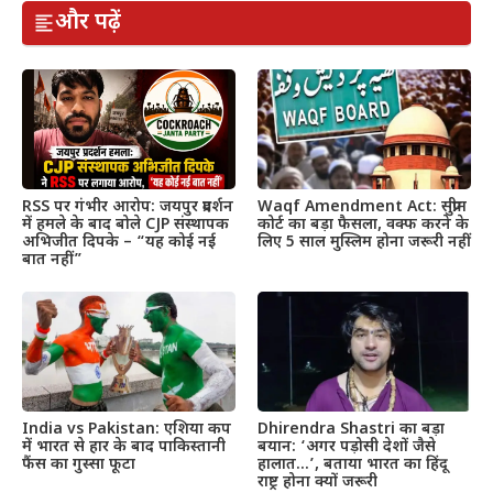
और पढ़ें
RSS पर गंभीर आरोप: जयपुर प्रदर्शन
Waqf Amendment Act: सुप्रीम
में हमले के बाद बोले CJP संस्थापक
कोर्ट का बड़ा फैसला, वक्फ करने के
अभिजीत दिपके – “यह कोई नई
लिए 5 साल मुस्लिम होना जरूरी नहीं
बात नहीं”
India vs Pakistan: एशिया कप
Dhirendra Shastri का बड़ा
में भारत से हार के बाद पाकिस्तानी
बयान: ‘अगर पड़ोसी देशों जैसे
फैंस का गुस्सा फूटा
हालात…’, बताया भारत का हिंदू
राष्ट्र होना क्यों जरूरी