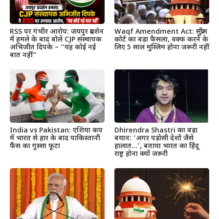
RSS पर गंभीर आरोप: जयपुर प्रदर्शन
Waqf Amendment Act: सुप्रीम
में हमले के बाद बोले CJP संस्थापक
कोर्ट का बड़ा फैसला, वक्फ करने के
अभिजीत दिपके – “यह कोई नई
लिए 5 साल मुस्लिम होना जरूरी नहीं
बात नहीं”
India vs Pakistan: एशिया कप
Dhirendra Shastri का बड़ा
में भारत से हार के बाद पाकिस्तानी
बयान: ‘अगर पड़ोसी देशों जैसे
फैंस का गुस्सा फूटा
हालात…’, बताया भारत का हिंदू
राष्ट्र होना क्यों जरूरी