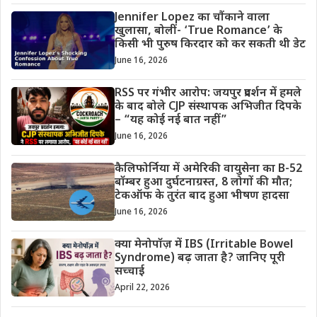
Jennifer Lopez का चौंकाने वाला
खुलासा, बोलीं- ‘True Romance’ के
किसी भी पुरुष किरदार को कर सकती थी डेट
June 16, 2026
RSS पर गंभीर आरोप: जयपुर प्रदर्शन में हमले
के बाद बोले CJP संस्थापक अभिजीत दिपके
– “यह कोई नई बात नहीं”
June 16, 2026
कैलिफोर्निया में अमेरिकी वायुसेना का B-52
बॉम्बर हुआ दुर्घटनाग्रस्त, 8 लोगों की मौत;
टेकऑफ के तुरंत बाद हुआ भीषण हादसा
June 16, 2026
क्या मेनोपॉज़ में IBS (Irritable Bowel
Syndrome) बढ़ जाता है? जानिए पूरी
सच्चाई
April 22, 2026