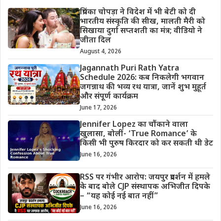
प्रियंका चोपड़ा ने विदेश में भी बेटी को दी
भारतीय संस्कृति की सीख, मालती मैरी को
सिखाया दुर्गा सप्तशती का मंत्र; वीडियो ने
जीता दिल
August 4, 2026
Jagannath Puri Rath Yatra
Schedule 2026: कब निकलेगी भगवान
जगन्नाथ की भव्य रथ यात्रा, जानें शुभ मुहूर्त
और संपूर्ण कार्यक्रम
June 17, 2026
Jennifer Lopez का चौंकाने वाला
खुलासा, बोलीं- ‘True Romance’ के
किसी भी पुरुष किरदार को कर सकती थी डेट
June 16, 2026
RSS पर गंभीर आरोप: जयपुर प्रदर्शन में हमले
के बाद बोले CJP संस्थापक अभिजीत दिपके
– “यह कोई नई बात नहीं”
June 16, 2026