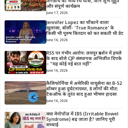
जगन्नाथ की भव्य रथ यात्रा, जानें शुभ मुहूर्त
और संपूर्ण कार्यक्रम
June 17, 2026
Jennifer Lopez का चौंकाने वाला
खुलासा, बोलीं- ‘True Romance’ के
किसी भी पुरुष किरदार को कर सकती थी डेट
June 16, 2026
RSS पर गंभीर आरोप: जयपुर प्रदर्शन में हमले
के बाद बोले CJP संस्थापक अभिजीत दिपके
– “यह कोई नई बात नहीं”
June 16, 2026
कैलिफोर्निया में अमेरिकी वायुसेना का B-52
बॉम्बर हुआ दुर्घटनाग्रस्त, 8 लोगों की मौत;
टेकऑफ के तुरंत बाद हुआ भीषण हादसा
June 16, 2026
क्या मेनोपॉज़ में IBS (Irritable Bowel
Syndrome) बढ़ जाता है? जानिए पूरी
सच्चाई