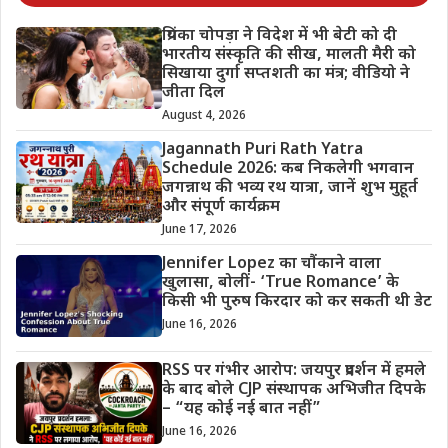
प्रियंका चोपड़ा ने विदेश में भी बेटी को दी
भारतीय संस्कृति की सीख, मालती मैरी को
सिखाया दुर्गा सप्तशती का मंत्र; वीडियो ने
जीता दिल
August 4, 2026
Jagannath Puri Rath Yatra
Schedule 2026: कब निकलेगी भगवान
जगन्नाथ की भव्य रथ यात्रा, जानें शुभ मुहूर्त
और संपूर्ण कार्यक्रम
June 17, 2026
Jennifer Lopez का चौंकाने वाला
खुलासा, बोलीं- ‘True Romance’ के
किसी भी पुरुष किरदार को कर सकती थी डेट
June 16, 2026
RSS पर गंभीर आरोप: जयपुर प्रदर्शन में हमले
के बाद बोले CJP संस्थापक अभिजीत दिपके
– “यह कोई नई बात नहीं”
June 16, 2026