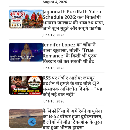
August 4, 2026
Jagannath Puri Rath Yatra
Schedule 2026: कब निकलेगी
भगवान जगन्नाथ की भव्य रथ यात्रा,
जानें शुभ मुहूर्त और संपूर्ण कार्यक्रम
June 17, 2026
Jennifer Lopez का चौंकाने
वाला खुलासा, बोलीं- ‘True
Romance’ के किसी भी पुरुष
किरदार को कर सकती थी डेट
June 16, 2026
RSS पर गंभीर आरोप: जयपुर
प्रदर्शन में हमले के बाद बोले CJP
संस्थापक अभिजीत दिपके – “यह
कोई नई बात नहीं”
June 16, 2026
कैलिफोर्निया में अमेरिकी वायुसेना
का B-52 बॉम्बर हुआ दुर्घटनाग्रस्त,
8 लोगों की मौत; टेकऑफ के तुरंत
बाद हुआ भीषण हादसा