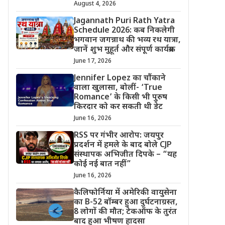
August 4, 2026
Jagannath Puri Rath Yatra
Schedule 2026: कब निकलेगी
भगवान जगन्नाथ की भव्य रथ यात्रा,
जानें शुभ मुहूर्त और संपूर्ण कार्यक्रम
June 17, 2026
Jennifer Lopez का चौंकाने
वाला खुलासा, बोलीं- ‘True
Romance’ के किसी भी पुरुष
किरदार को कर सकती थी डेट
June 16, 2026
RSS पर गंभीर आरोप: जयपुर
प्रदर्शन में हमले के बाद बोले CJP
संस्थापक अभिजीत दिपके – “यह
कोई नई बात नहीं”
June 16, 2026
कैलिफोर्निया में अमेरिकी वायुसेना
का B-52 बॉम्बर हुआ दुर्घटनाग्रस्त,
8 लोगों की मौत; टेकऑफ के तुरंत
बाद हुआ भीषण हादसा