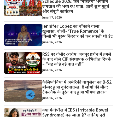
Schedule 2026: कब निकलेगी भगवान
जगन्नाथ की भव्य रथ यात्रा, जानें शुभ मुहूर्त
और संपूर्ण कार्यक्रम
June 17, 2026
Jennifer Lopez का चौंकाने वाला
खुलासा, बोलीं- ‘True Romance’ के
किसी भी पुरुष किरदार को कर सकती थी डेट
June 16, 2026
RSS पर गंभीर आरोप: जयपुर प्रदर्शन में हमले
के बाद बोले CJP संस्थापक अभिजीत दिपके
– “यह कोई नई बात नहीं”
June 16, 2026
कैलिफोर्निया में अमेरिकी वायुसेना का B-52
बॉम्बर हुआ दुर्घटनाग्रस्त, 8 लोगों की मौत;
टेकऑफ के तुरंत बाद हुआ भीषण हादसा
June 16, 2026
क्या मेनोपॉज़ में IBS (Irritable Bowel
Syndrome) बढ़ जाता है? जानिए पूरी