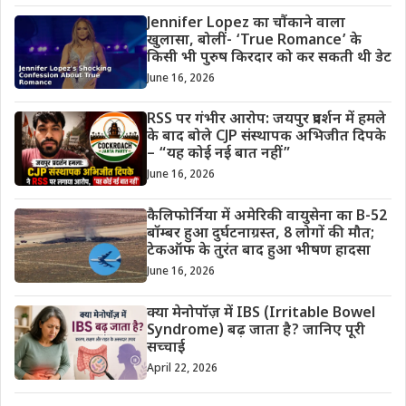
Jennifer Lopez का चौंकाने वाला
खुलासा, बोलीं- ‘True Romance’ के
किसी भी पुरुष किरदार को कर सकती थी डेट
June 16, 2026
RSS पर गंभीर आरोप: जयपुर प्रदर्शन में हमले
के बाद बोले CJP संस्थापक अभिजीत दिपके
– “यह कोई नई बात नहीं”
June 16, 2026
कैलिफोर्निया में अमेरिकी वायुसेना का B-52
बॉम्बर हुआ दुर्घटनाग्रस्त, 8 लोगों की मौत;
टेकऑफ के तुरंत बाद हुआ भीषण हादसा
June 16, 2026
क्या मेनोपॉज़ में IBS (Irritable Bowel
Syndrome) बढ़ जाता है? जानिए पूरी
सच्चाई
April 22, 2026