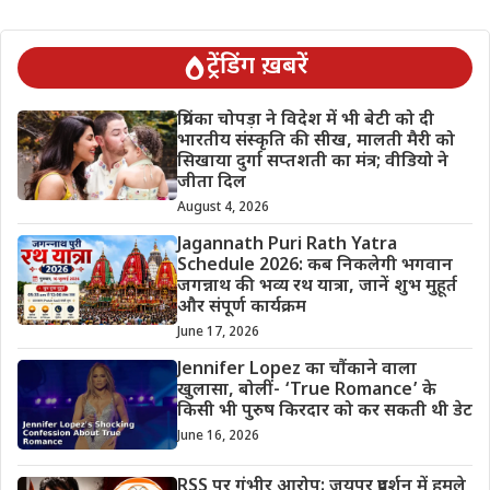
ट्रेंडिंग ख़बरें
प्रियंका चोपड़ा ने विदेश में भी बेटी को दी
भारतीय संस्कृति की सीख, मालती मैरी को
सिखाया दुर्गा सप्तशती का मंत्र; वीडियो ने
जीता दिल
August 4, 2026
Jagannath Puri Rath Yatra
Schedule 2026: कब निकलेगी भगवान
जगन्नाथ की भव्य रथ यात्रा, जानें शुभ मुहूर्त
और संपूर्ण कार्यक्रम
June 17, 2026
Jennifer Lopez का चौंकाने वाला
खुलासा, बोलीं- ‘True Romance’ के
किसी भी पुरुष किरदार को कर सकती थी डेट
June 16, 2026
RSS पर गंभीर आरोप: जयपुर प्रदर्शन में हमले