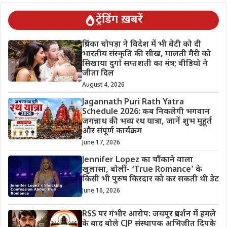
ट्रेंडिंग ख़बरें
प्रियंका चोपड़ा ने विदेश में भी बेटी को दी
भारतीय संस्कृति की सीख, मालती मैरी को
सिखाया दुर्गा सप्तशती का मंत्र; वीडियो ने
जीता दिल
August 4, 2026
Jagannath Puri Rath Yatra
Schedule 2026: कब निकलेगी भगवान
जगन्नाथ की भव्य रथ यात्रा, जानें शुभ मुहूर्त
और संपूर्ण कार्यक्रम
June 17, 2026
Jennifer Lopez का चौंकाने वाला
खुलासा, बोलीं- ‘True Romance’ के
किसी भी पुरुष किरदार को कर सकती थी डेट
June 16, 2026
RSS पर गंभीर आरोप: जयपुर प्रदर्शन में हमले
के बाद बोले CJP संस्थापक अभिजीत दिपके