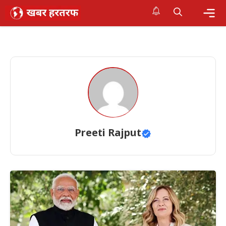
Skip
to
content
Me
Preeti Rajput