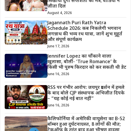
सिखाया दुर्गा सप्तशती का मंत्र; वीडियो ने
जीता दिल
August 4, 2026
Jagannath Puri Rath Yatra
Schedule 2026: कब निकलेगी भगवान
जगन्नाथ की भव्य रथ यात्रा, जानें शुभ मुहूर्त
और संपूर्ण कार्यक्रम
June 17, 2026
Jennifer Lopez का चौंकाने वाला
खुलासा, बोलीं- ‘True Romance’ के
किसी भी पुरुष किरदार को कर सकती थी डेट
June 16, 2026
RSS पर गंभीर आरोप: जयपुर प्रदर्शन में हमले
के बाद बोले CJP संस्थापक अभिजीत दिपके
– “यह कोई नई बात नहीं”
June 16, 2026
कैलिफोर्निया में अमेरिकी वायुसेना का B-52
बॉम्बर हुआ दुर्घटनाग्रस्त, 8 लोगों की मौत;
टेकऑफ के तुरंत बाद हुआ भीषण हादसा