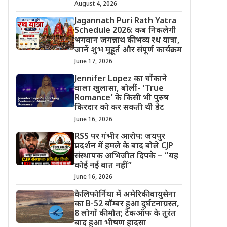
August 4, 2026
Jagannath Puri Rath Yatra
Schedule 2026: कब निकलेगी
भगवान जगन्नाथ की भव्य रथ यात्रा,
जानें शुभ मुहूर्त और संपूर्ण कार्यक्रम
June 17, 2026
Jennifer Lopez का चौंकाने
वाला खुलासा, बोलीं- ‘True
Romance’ के किसी भी पुरुष
किरदार को कर सकती थी डेट
June 16, 2026
RSS पर गंभीर आरोप: जयपुर
प्रदर्शन में हमले के बाद बोले CJP
संस्थापक अभिजीत दिपके – “यह
कोई नई बात नहीं”
June 16, 2026
कैलिफोर्निया में अमेरिकी वायुसेना
का B-52 बॉम्बर हुआ दुर्घटनाग्रस्त,
8 लोगों की मौत; टेकऑफ के तुरंत
बाद हुआ भीषण हादसा