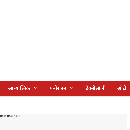
आध्यात्मिक
मनोरंजन
टेक्नोलॉजी
ऑटो
Advertisement---