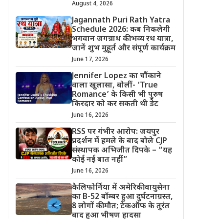
August 4, 2026
Jagannath Puri Rath Yatra
Schedule 2026: कब निकलेगी
भगवान जगन्नाथ की भव्य रथ यात्रा,
जानें शुभ मुहूर्त और संपूर्ण कार्यक्रम
June 17, 2026
Jennifer Lopez का चौंकाने
वाला खुलासा, बोलीं- ‘True
Romance’ के किसी भी पुरुष
किरदार को कर सकती थी डेट
June 16, 2026
RSS पर गंभीर आरोप: जयपुर
प्रदर्शन में हमले के बाद बोले CJP
संस्थापक अभिजीत दिपके – “यह
कोई नई बात नहीं”
June 16, 2026
कैलिफोर्निया में अमेरिकी वायुसेना
का B-52 बॉम्बर हुआ दुर्घटनाग्रस्त,
8 लोगों की मौत; टेकऑफ के तुरंत
बाद हुआ भीषण हादसा