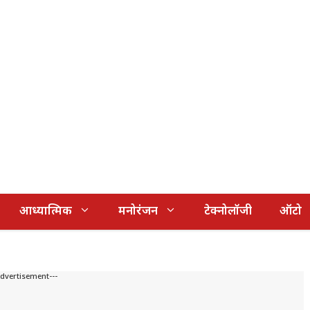
आध्यात्मिक
मनोरंजन
टेक्नोलॉजी
ऑटो
Advertisement---