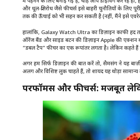
में पहनने के लिए बनाई गई है, चाहे आप डाइविंग कर रहे हों
और धूल-प्रतिरोध जैसे फीचर्स इसे बाहरी चुनौतियों के लिए 
तक की ऊँचाई को भी सहन कर सकती है (नहीं, मैंने इसे एवर
हालांकि, Galaxy Watch Ultra का डिज़ाइन काफी हद तक इ
ऑरेंज बैंड और साइड बटन की डिज़ाइन Apple की एक्शन ब
“डबल टैप” फीचर का एक रूपांतर लगता है। लेकिन कहते हैं न
अगर हम सिर्फ डिज़ाइन की बात करें तो, सैमसंग ने यह बा
अलग और विशिष्ट लुक चाहते हैं, तो शायद यह थोड़ा सामान्य 
परफॉर्मेंस और फीचर्स: मजबूत ले