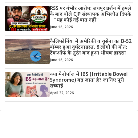
RSS पर गंभीर आरोप: जयपुर प्रदर्शन में हमले
के बाद बोले CJP संस्थापक अभिजीत दिपके
– “यह कोई नई बात नहीं”
June 16, 2026
कैलिफोर्निया में अमेरिकी वायुसेना का B-52
बॉम्बर हुआ दुर्घटनाग्रस्त, 8 लोगों की मौत;
टेकऑफ के तुरंत बाद हुआ भीषण हादसा
June 16, 2026
क्या मेनोपॉज़ में IBS (Irritable Bowel
Syndrome) बढ़ जाता है? जानिए पूरी
सच्चाई
April 22, 2026