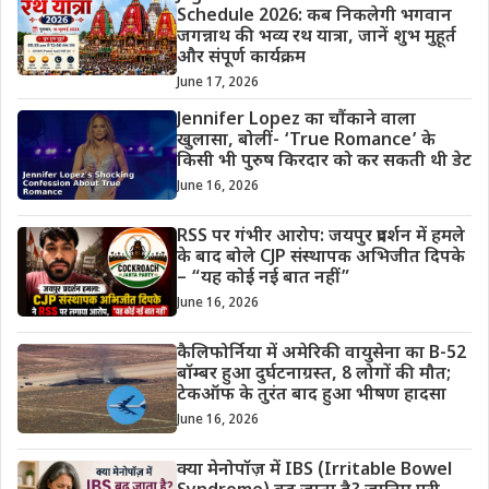
Schedule 2026: कब निकलेगी भगवान
जगन्नाथ की भव्य रथ यात्रा, जानें शुभ मुहूर्त
और संपूर्ण कार्यक्रम
June 17, 2026
Jennifer Lopez का चौंकाने वाला
खुलासा, बोलीं- ‘True Romance’ के
किसी भी पुरुष किरदार को कर सकती थी डेट
June 16, 2026
RSS पर गंभीर आरोप: जयपुर प्रदर्शन में हमले
के बाद बोले CJP संस्थापक अभिजीत दिपके
– “यह कोई नई बात नहीं”
June 16, 2026
कैलिफोर्निया में अमेरिकी वायुसेना का B-52
बॉम्बर हुआ दुर्घटनाग्रस्त, 8 लोगों की मौत;
टेकऑफ के तुरंत बाद हुआ भीषण हादसा
June 16, 2026
क्या मेनोपॉज़ में IBS (Irritable Bowel