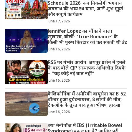
Schedule 2026: कब निकलेगी भगवान
जगन्नाथ की भव्य रथ यात्रा, जानें शुभ मुहूर्त
और संपूर्ण कार्यक्रम
June 17, 2026
Jennifer Lopez का चौंकाने वाला
खुलासा, बोलीं- ‘True Romance’ के
किसी भी पुरुष किरदार को कर सकती थी डेट
June 16, 2026
RSS पर गंभीर आरोप: जयपुर प्रदर्शन में हमले
के बाद बोले CJP संस्थापक अभिजीत दिपके
– “यह कोई नई बात नहीं”
June 16, 2026
कैलिफोर्निया में अमेरिकी वायुसेना का B-52
बॉम्बर हुआ दुर्घटनाग्रस्त, 8 लोगों की मौत;
टेकऑफ के तुरंत बाद हुआ भीषण हादसा
June 16, 2026
क्या मेनोपॉज़ में IBS (Irritable Bowel
Syndrome) बढ़ जाता है? जानिए पूरी