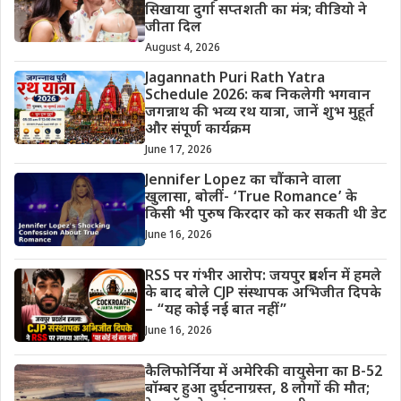
सिखाया दुर्गा सप्तशती का मंत्र; वीडियो ने
जीता दिल
August 4, 2026
Jagannath Puri Rath Yatra
Schedule 2026: कब निकलेगी भगवान
जगन्नाथ की भव्य रथ यात्रा, जानें शुभ मुहूर्त
और संपूर्ण कार्यक्रम
June 17, 2026
Jennifer Lopez का चौंकाने वाला
खुलासा, बोलीं- ‘True Romance’ के
किसी भी पुरुष किरदार को कर सकती थी डेट
June 16, 2026
RSS पर गंभीर आरोप: जयपुर प्रदर्शन में हमले
के बाद बोले CJP संस्थापक अभिजीत दिपके
– “यह कोई नई बात नहीं”
June 16, 2026
कैलिफोर्निया में अमेरिकी वायुसेना का B-52
बॉम्बर हुआ दुर्घटनाग्रस्त, 8 लोगों की मौत;