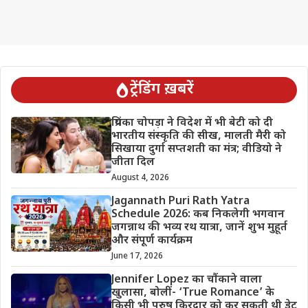
ट्रेंडिंग ख़बरें
प्रियंका चोपड़ा ने विदेश में भी बेटी को दी
भारतीय संस्कृति की सीख, मालती मैरी को
सिखाया दुर्गा सप्तशती का मंत्र; वीडियो ने
जीता दिल
August 4, 2026
Jagannath Puri Rath Yatra
Schedule 2026: कब निकलेगी भगवान
जगन्नाथ की भव्य रथ यात्रा, जानें शुभ मुहूर्त
और संपूर्ण कार्यक्रम
June 17, 2026
Jennifer Lopez का चौंकाने वाला
खुलासा, बोलीं- ‘True Romance’ के
किसी भी पुरुष किरदार को कर सकती थी डेट