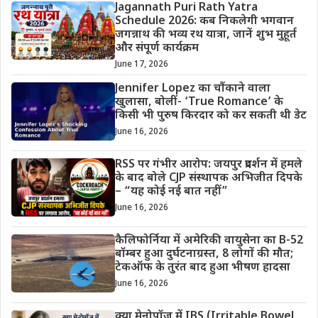
Jagannath Puri Rath Yatra
Schedule 2026: कब निकलेगी भगवान
जगन्नाथ की भव्य रथ यात्रा, जानें शुभ मुहूर्त
और संपूर्ण कार्यक्रम
June 17, 2026
Jennifer Lopez का चौंकाने वाला
खुलासा, बोलीं- ‘True Romance’ के
किसी भी पुरुष किरदार को कर सकती थी डेट
June 16, 2026
RSS पर गंभीर आरोप: जयपुर प्रदर्शन में हमले
के बाद बोले CJP संस्थापक अभिजीत दिपके
– “यह कोई नई बात नहीं”
June 16, 2026
कैलिफोर्निया में अमेरिकी वायुसेना का B-52
बॉम्बर हुआ दुर्घटनाग्रस्त, 8 लोगों की मौत;
टेकऑफ के तुरंत बाद हुआ भीषण हादसा
June 16, 2026
क्या मेनोपॉज़ में IBS (Irritable Bowel