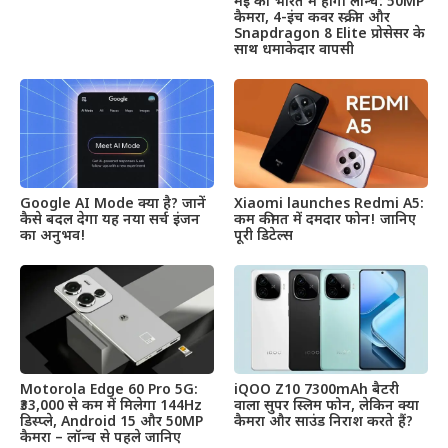
मई को भारत में होगा लॉन्च: 50MP
कैमरा, 4-इंच कवर स्क्रीन और
Snapdragon 8 Elite प्रोसेसर के
साथ धमाकेदार वापसी
Google AI Mode क्या है? जानें
Xiaomi launches Redmi A5:
कैसे बदल देगा यह नया सर्च इंजन
कम कीमत में दमदार फोन! जानिए
का अनुभव!
पूरी डिटेल्स
Motorola Edge 60 Pro 5G:
iQOO Z10 7300mAh बैटरी
₹33,000 से कम में मिलेगा 144Hz
वाला सुपर स्लिम फोन, लेकिन क्या
डिस्प्ले, Android 15 और 50MP
कैमरा और साउंड निराश करते हैं?
कैमरा – लॉन्च से पहले जानिए