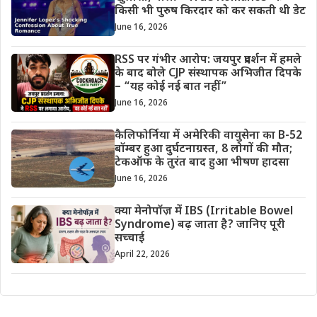
किसी भी पुरुष किरदार को कर सकती थी डेट
June 16, 2026
RSS पर गंभीर आरोप: जयपुर प्रदर्शन में हमले
के बाद बोले CJP संस्थापक अभिजीत दिपके
– “यह कोई नई बात नहीं”
June 16, 2026
कैलिफोर्निया में अमेरिकी वायुसेना का B-52
बॉम्बर हुआ दुर्घटनाग्रस्त, 8 लोगों की मौत;
टेकऑफ के तुरंत बाद हुआ भीषण हादसा
June 16, 2026
क्या मेनोपॉज़ में IBS (Irritable Bowel
Syndrome) बढ़ जाता है? जानिए पूरी
सच्चाई
April 22, 2026