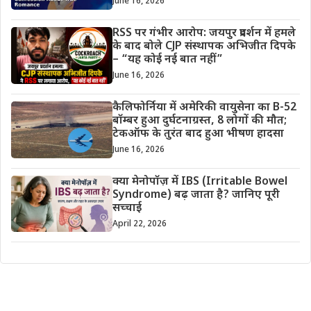
June 16, 2026
RSS पर गंभीर आरोप: जयपुर प्रदर्शन में हमले
के बाद बोले CJP संस्थापक अभिजीत दिपके
– “यह कोई नई बात नहीं”
June 16, 2026
कैलिफोर्निया में अमेरिकी वायुसेना का B-52
बॉम्बर हुआ दुर्घटनाग्रस्त, 8 लोगों की मौत;
टेकऑफ के तुरंत बाद हुआ भीषण हादसा
June 16, 2026
क्या मेनोपॉज़ में IBS (Irritable Bowel
Syndrome) बढ़ जाता है? जानिए पूरी
सच्चाई
April 22, 2026