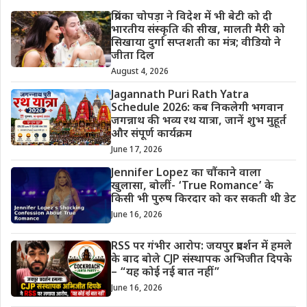
प्रियंका चोपड़ा ने विदेश में भी बेटी को दी
भारतीय संस्कृति की सीख, मालती मैरी को
सिखाया दुर्गा सप्तशती का मंत्र; वीडियो ने
जीता दिल
August 4, 2026
Jagannath Puri Rath Yatra
Schedule 2026: कब निकलेगी भगवान
जगन्नाथ की भव्य रथ यात्रा, जानें शुभ मुहूर्त
और संपूर्ण कार्यक्रम
June 17, 2026
Jennifer Lopez का चौंकाने वाला
खुलासा, बोलीं- ‘True Romance’ के
किसी भी पुरुष किरदार को कर सकती थी डेट
June 16, 2026
RSS पर गंभीर आरोप: जयपुर प्रदर्शन में हमले
के बाद बोले CJP संस्थापक अभिजीत दिपके
– “यह कोई नई बात नहीं”
June 16, 2026