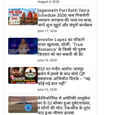
August 4, 2026
Jagannath Puri Rath Yatra
Schedule 2026: कब निकलेगी
भगवान जगन्नाथ की भव्य रथ यात्रा,
जानें शुभ मुहूर्त और संपूर्ण कार्यक्रम
June 17, 2026
Jennifer Lopez का चौंकाने
वाला खुलासा, बोलीं- ‘True
Romance’ के किसी भी पुरुष
किरदार को कर सकती थी डेट
June 16, 2026
RSS पर गंभीर आरोप: जयपुर
प्रदर्शन में हमले के बाद बोले CJP
संस्थापक अभिजीत दिपके – “यह
कोई नई बात नहीं”
June 16, 2026
कैलिफोर्निया में अमेरिकी वायुसेना
का B-52 बॉम्बर हुआ दुर्घटनाग्रस्त,
8 लोगों की मौत; टेकऑफ के तुरंत
बाद हुआ भीषण हादसा