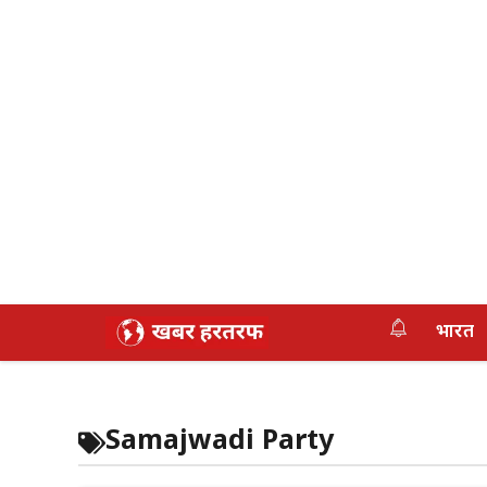
Skip
भारत
to
content
Samajwadi Party