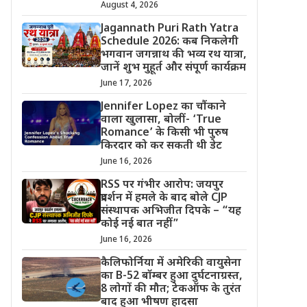
August 4, 2026
Jagannath Puri Rath Yatra
Schedule 2026: कब निकलेगी
भगवान जगन्नाथ की भव्य रथ यात्रा,
जानें शुभ मुहूर्त और संपूर्ण कार्यक्रम
June 17, 2026
Jennifer Lopez का चौंकाने
वाला खुलासा, बोलीं- ‘True
Romance’ के किसी भी पुरुष
किरदार को कर सकती थी डेट
June 16, 2026
RSS पर गंभीर आरोप: जयपुर
प्रदर्शन में हमले के बाद बोले CJP
संस्थापक अभिजीत दिपके – “यह
कोई नई बात नहीं”
June 16, 2026
कैलिफोर्निया में अमेरिकी वायुसेना
का B-52 बॉम्बर हुआ दुर्घटनाग्रस्त,
8 लोगों की मौत; टेकऑफ के तुरंत
बाद हुआ भीषण हादसा