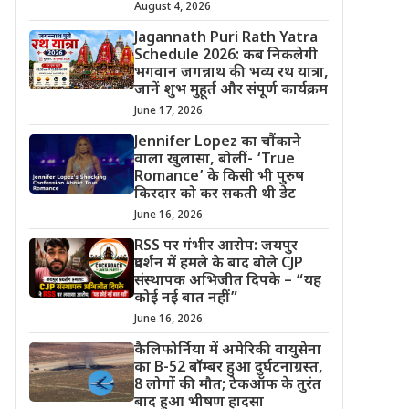
August 4, 2026
Jagannath Puri Rath Yatra
Schedule 2026: कब निकलेगी
भगवान जगन्नाथ की भव्य रथ यात्रा,
जानें शुभ मुहूर्त और संपूर्ण कार्यक्रम
June 17, 2026
Jennifer Lopez का चौंकाने
वाला खुलासा, बोलीं- ‘True
Romance’ के किसी भी पुरुष
किरदार को कर सकती थी डेट
June 16, 2026
RSS पर गंभीर आरोप: जयपुर
प्रदर्शन में हमले के बाद बोले CJP
संस्थापक अभिजीत दिपके – “यह
कोई नई बात नहीं”
June 16, 2026
कैलिफोर्निया में अमेरिकी वायुसेना
का B-52 बॉम्बर हुआ दुर्घटनाग्रस्त,
8 लोगों की मौत; टेकऑफ के तुरंत
बाद हुआ भीषण हादसा