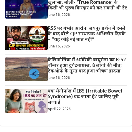
खुलासा, बोलीं- ‘True Romance’ के
किसी भी पुरुष किरदार को कर सकती थी डेट
June 16, 2026
RSS पर गंभीर आरोप: जयपुर प्रदर्शन में हमले
के बाद बोले CJP संस्थापक अभिजीत दिपके
– “यह कोई नई बात नहीं”
June 16, 2026
कैलिफोर्निया में अमेरिकी वायुसेना का B-52
बॉम्बर हुआ दुर्घटनाग्रस्त, 8 लोगों की मौत;
टेकऑफ के तुरंत बाद हुआ भीषण हादसा
June 16, 2026
क्या मेनोपॉज़ में IBS (Irritable Bowel
Syndrome) बढ़ जाता है? जानिए पूरी
सच्चाई
April 22, 2026