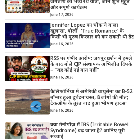
जगन्नाथ की भव्य रथ यात्रा, जानें शुभ मुहूर्त
और संपूर्ण कार्यक्रम
June 17, 2026
Jennifer Lopez का चौंकाने वाला
खुलासा, बोलीं- ‘True Romance’ के
किसी भी पुरुष किरदार को कर सकती थी डेट
June 16, 2026
RSS पर गंभीर आरोप: जयपुर प्रदर्शन में हमले
के बाद बोले CJP संस्थापक अभिजीत दिपके
– “यह कोई नई बात नहीं”
June 16, 2026
कैलिफोर्निया में अमेरिकी वायुसेना का B-52
बॉम्बर हुआ दुर्घटनाग्रस्त, 8 लोगों की मौत;
टेकऑफ के तुरंत बाद हुआ भीषण हादसा
June 16, 2026
क्या मेनोपॉज़ में IBS (Irritable Bowel
Syndrome) बढ़ जाता है? जानिए पूरी
सच्चाई