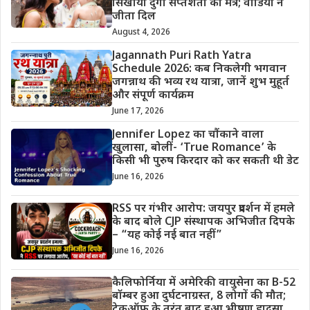
सिखाया दुर्गा सप्तशती का मंत्र; वीडियो ने
जीता दिल
August 4, 2026
Jagannath Puri Rath Yatra
Schedule 2026: कब निकलेगी भगवान
जगन्नाथ की भव्य रथ यात्रा, जानें शुभ मुहूर्त
और संपूर्ण कार्यक्रम
June 17, 2026
Jennifer Lopez का चौंकाने वाला
खुलासा, बोलीं- ‘True Romance’ के
किसी भी पुरुष किरदार को कर सकती थी डेट
June 16, 2026
RSS पर गंभीर आरोप: जयपुर प्रदर्शन में हमले
के बाद बोले CJP संस्थापक अभिजीत दिपके
– “यह कोई नई बात नहीं”
June 16, 2026
कैलिफोर्निया में अमेरिकी वायुसेना का B-52
बॉम्बर हुआ दुर्घटनाग्रस्त, 8 लोगों की मौत;
टेकऑफ के तुरंत बाद हुआ भीषण हादसा