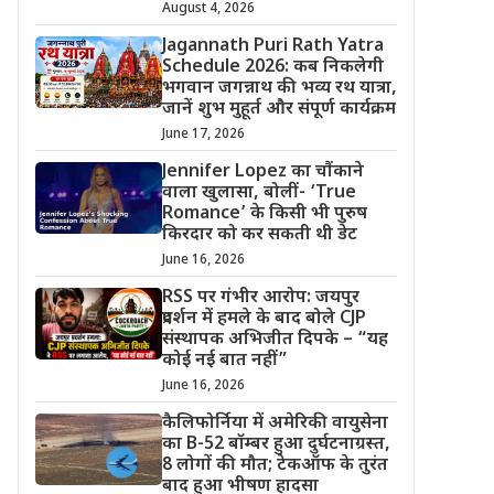
August 4, 2026
Jagannath Puri Rath Yatra
Schedule 2026: कब निकलेगी
भगवान जगन्नाथ की भव्य रथ यात्रा,
जानें शुभ मुहूर्त और संपूर्ण कार्यक्रम
June 17, 2026
Jennifer Lopez का चौंकाने
वाला खुलासा, बोलीं- ‘True
Romance’ के किसी भी पुरुष
किरदार को कर सकती थी डेट
June 16, 2026
RSS पर गंभीर आरोप: जयपुर
प्रदर्शन में हमले के बाद बोले CJP
संस्थापक अभिजीत दिपके – “यह
कोई नई बात नहीं”
June 16, 2026
कैलिफोर्निया में अमेरिकी वायुसेना
का B-52 बॉम्बर हुआ दुर्घटनाग्रस्त,
8 लोगों की मौत; टेकऑफ के तुरंत
बाद हुआ भीषण हादसा