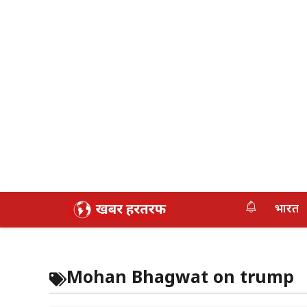
Skip
भारत
to
content
Mohan Bhagwat on trump