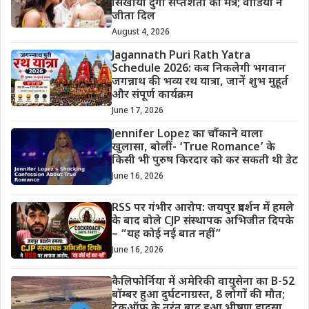
सिखाया दुर्गा सप्तशती का मंत्र; वीडियो ने
जीता दिल
August 4, 2026
Jagannath Puri Rath Yatra
Schedule 2026: कब निकलेगी भगवान
जगन्नाथ की भव्य रथ यात्रा, जानें शुभ मुहूर्त
और संपूर्ण कार्यक्रम
June 17, 2026
Jennifer Lopez का चौंकाने वाला
खुलासा, बोलीं- ‘True Romance’ के
किसी भी पुरुष किरदार को कर सकती थी डेट
June 16, 2026
RSS पर गंभीर आरोप: जयपुर प्रदर्शन में हमले
के बाद बोले CJP संस्थापक अभिजीत दिपके
– “यह कोई नई बात नहीं”
June 16, 2026
कैलिफोर्निया में अमेरिकी वायुसेना का B-52
बॉम्बर हुआ दुर्घटनाग्रस्त, 8 लोगों की मौत;
टेकऑफ के तुरंत बाद हुआ भीषण हादसा