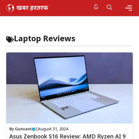
Skip
to
content
Me
Laptop Reviews
By
Gunvant
|
August 31, 2024
Asus Zenbook S16 Review: AMD Ryzen AI 9