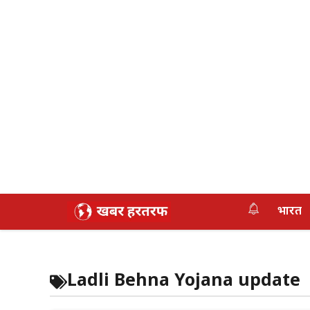
Skip
भारत
to
content
Ladli Behna Yojana update