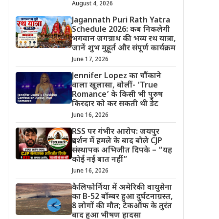
August 4, 2026
Jagannath Puri Rath Yatra
Schedule 2026: कब निकलेगी
भगवान जगन्नाथ की भव्य रथ यात्रा,
जानें शुभ मुहूर्त और संपूर्ण कार्यक्रम
June 17, 2026
Jennifer Lopez का चौंकाने
वाला खुलासा, बोलीं- ‘True
Romance’ के किसी भी पुरुष
किरदार को कर सकती थी डेट
June 16, 2026
RSS पर गंभीर आरोप: जयपुर
प्रदर्शन में हमले के बाद बोले CJP
संस्थापक अभिजीत दिपके – “यह
कोई नई बात नहीं”
June 16, 2026
कैलिफोर्निया में अमेरिकी वायुसेना
का B-52 बॉम्बर हुआ दुर्घटनाग्रस्त,
8 लोगों की मौत; टेकऑफ के तुरंत
बाद हुआ भीषण हादसा