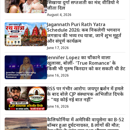
सिखाया दुर्गा सप्तशती का मंत्र; वीडियो ने
जीता दिल
August 4, 2026
Jagannath Puri Rath Yatra
Schedule 2026: कब निकलेगी भगवान
जगन्नाथ की भव्य रथ यात्रा, जानें शुभ मुहूर्त
और संपूर्ण कार्यक्रम
June 17, 2026
Jennifer Lopez का चौंकाने वाला
खुलासा, बोलीं- ‘True Romance’ के
किसी भी पुरुष किरदार को कर सकती थी डेट
June 16, 2026
RSS पर गंभीर आरोप: जयपुर प्रदर्शन में हमले
के बाद बोले CJP संस्थापक अभिजीत दिपके
– “यह कोई नई बात नहीं”
June 16, 2026
कैलिफोर्निया में अमेरिकी वायुसेना का B-52
बॉम्बर हुआ दुर्घटनाग्रस्त, 8 लोगों की मौत;