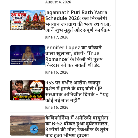
August 4, 2026
Jagannath Puri Rath Yatra
Schedule 2026: कब निकलेगी
भगवान जगन्नाथ की भव्य रथ यात्रा,
जानें शुभ मुहूर्त और संपूर्ण कार्यक्रम
June 17, 2026
Jennifer Lopez का चौंकाने
वाला खुलासा, बोलीं- ‘True
Romance’ के किसी भी पुरुष
किरदार को कर सकती थी डेट
June 16, 2026
RSS पर गंभीर आरोप: जयपुर
प्रदर्शन में हमले के बाद बोले CJP
संस्थापक अभिजीत दिपके – “यह
कोई नई बात नहीं”
June 16, 2026
कैलिफोर्निया में अमेरिकी वायुसेना
का B-52 बॉम्बर हुआ दुर्घटनाग्रस्त,
8 लोगों की मौत; टेकऑफ के तुरंत
बाद हुआ भीषण हादसा