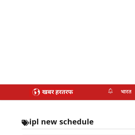
Skip
भारत
to
content
ipl new schedule