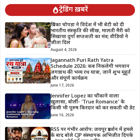
ट्रेंडिंग ख़बरें
प्रियंका चोपड़ा ने विदेश में भी बेटी को दी
भारतीय संस्कृति की सीख, मालती मैरी को
सिखाया दुर्गा सप्तशती का मंत्र; वीडियो ने
जीता दिल
August 4, 2026
Jagannath Puri Rath Yatra
Schedule 2026: कब निकलेगी भगवान
जगन्नाथ की भव्य रथ यात्रा, जानें शुभ मुहूर्त
और संपूर्ण कार्यक्रम
June 17, 2026
Jennifer Lopez का चौंकाने वाला
खुलासा, बोलीं- ‘True Romance’ के
किसी भी पुरुष किरदार को कर सकती थी डेट
June 16, 2026
RSS पर गंभीर आरोप: जयपुर प्रदर्शन में हमले
के बाद बोले CJP संस्थापक अभिजीत दिपके