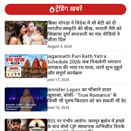
ट्रेंडिंग ख़बरें
प्रियंका चोपड़ा ने विदेश में भी बेटी को दी
भारतीय संस्कृति की सीख, मालती मैरी को
सिखाया दुर्गा सप्तशती का मंत्र; वीडियो ने
जीता दिल
August 4, 2026
Jagannath Puri Rath Yatra
Schedule 2026: कब निकलेगी भगवान
जगन्नाथ की भव्य रथ यात्रा, जानें शुभ मुहूर्त
और संपूर्ण कार्यक्रम
June 17, 2026
Jennifer Lopez का चौंकाने वाला
खुलासा, बोलीं- ‘True Romance’ के
किसी भी पुरुष किरदार को कर सकती थी डेट
June 16, 2026
RSS पर गंभीर आरोप: जयपुर प्रदर्शन में हमले
के बाद बोले CJP संस्थापक अभिजीत दिपके