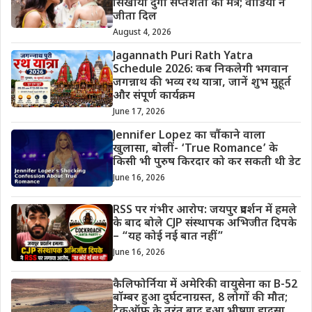
सिखाया दुर्गा सप्तशती का मंत्र; वीडियो ने
जीता दिल
August 4, 2026
Jagannath Puri Rath Yatra
Schedule 2026: कब निकलेगी भगवान
जगन्नाथ की भव्य रथ यात्रा, जानें शुभ मुहूर्त
और संपूर्ण कार्यक्रम
June 17, 2026
Jennifer Lopez का चौंकाने वाला
खुलासा, बोलीं- ‘True Romance’ के
किसी भी पुरुष किरदार को कर सकती थी डेट
June 16, 2026
RSS पर गंभीर आरोप: जयपुर प्रदर्शन में हमले
के बाद बोले CJP संस्थापक अभिजीत दिपके
– “यह कोई नई बात नहीं”
June 16, 2026
कैलिफोर्निया में अमेरिकी वायुसेना का B-52
बॉम्बर हुआ दुर्घटनाग्रस्त, 8 लोगों की मौत;
टेकऑफ के तुरंत बाद हुआ भीषण हादसा