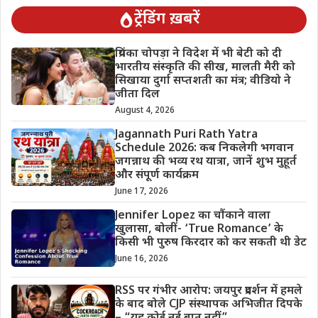
ट्रेंडिंग ख़बरें
प्रियंका चोपड़ा ने विदेश में भी बेटी को दी
भारतीय संस्कृति की सीख, मालती मैरी को
सिखाया दुर्गा सप्तशती का मंत्र; वीडियो ने
जीता दिल
August 4, 2026
Jagannath Puri Rath Yatra
Schedule 2026: कब निकलेगी भगवान
जगन्नाथ की भव्य रथ यात्रा, जानें शुभ मुहूर्त
और संपूर्ण कार्यक्रम
June 17, 2026
Jennifer Lopez का चौंकाने वाला
खुलासा, बोलीं- ‘True Romance’ के
किसी भी पुरुष किरदार को कर सकती थी डेट
June 16, 2026
RSS पर गंभीर आरोप: जयपुर प्रदर्शन में हमले
के बाद बोले CJP संस्थापक अभिजीत दिपके