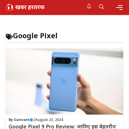
Skip
to
content
Me
Google Pixel
By
Gunvant
|
August 23, 2024
Google Pixel 9 Pro Review: जानिए इस बेहतरीन