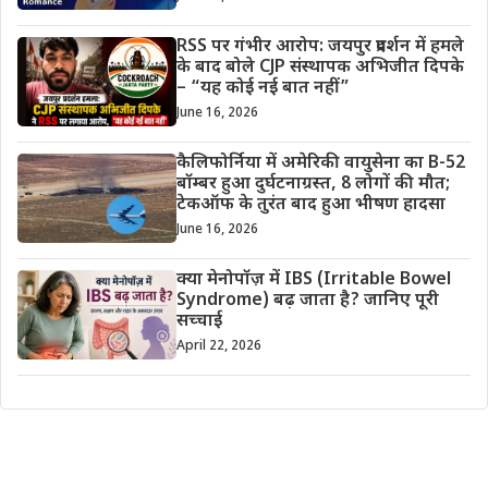
RSS पर गंभीर आरोप: जयपुर प्रदर्शन में हमले
के बाद बोले CJP संस्थापक अभिजीत दिपके
– “यह कोई नई बात नहीं”
June 16, 2026
कैलिफोर्निया में अमेरिकी वायुसेना का B-52
बॉम्बर हुआ दुर्घटनाग्रस्त, 8 लोगों की मौत;
टेकऑफ के तुरंत बाद हुआ भीषण हादसा
June 16, 2026
क्या मेनोपॉज़ में IBS (Irritable Bowel
Syndrome) बढ़ जाता है? जानिए पूरी
सच्चाई
April 22, 2026