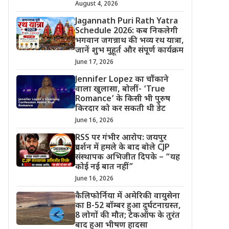
August 4, 2026
Jagannath Puri Rath Yatra
Schedule 2026: कब निकलेगी
भगवान जगन्नाथ की भव्य रथ यात्रा,
जानें शुभ मुहूर्त और संपूर्ण कार्यक्रम
June 17, 2026
Jennifer Lopez का चौंकाने
वाला खुलासा, बोलीं- ‘True
Romance’ के किसी भी पुरुष
किरदार को कर सकती थी डेट
June 16, 2026
RSS पर गंभीर आरोप: जयपुर
प्रदर्शन में हमले के बाद बोले CJP
संस्थापक अभिजीत दिपके – “यह
कोई नई बात नहीं”
June 16, 2026
कैलिफोर्निया में अमेरिकी वायुसेना
का B-52 बॉम्बर हुआ दुर्घटनाग्रस्त,
8 लोगों की मौत; टेकऑफ के तुरंत
बाद हुआ भीषण हादसा