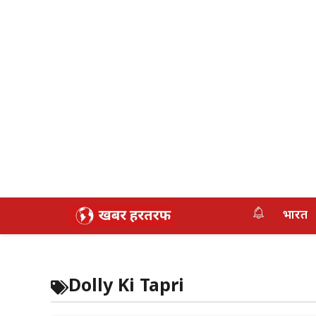
Skip
भारत
to
content
Dolly Ki Tapri