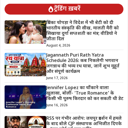
ट्रेंडिंग ख़बरें
प्रियंका चोपड़ा ने विदेश में भी बेटी को दी
भारतीय संस्कृति की सीख, मालती मैरी को
सिखाया दुर्गा सप्तशती का मंत्र; वीडियो ने
जीता दिल
August 4, 2026
Jagannath Puri Rath Yatra
Schedule 2026: कब निकलेगी भगवान
जगन्नाथ की भव्य रथ यात्रा, जानें शुभ मुहूर्त
और संपूर्ण कार्यक्रम
June 17, 2026
Jennifer Lopez का चौंकाने वाला
खुलासा, बोलीं- ‘True Romance’ के
किसी भी पुरुष किरदार को कर सकती थी डेट
June 16, 2026
RSS पर गंभीर आरोप: जयपुर प्रदर्शन में हमले
के बाद बोले CJP संस्थापक अभिजीत दिपके