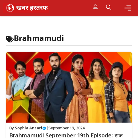
Skip
to
content
Me
Brahmamudi
By
Sophia Ansari
|
September 19, 2024
Brahmamudi September 19th Episode: राज