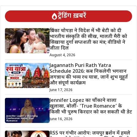
ट्रेंडिंग ख़बरें
प्रियंका चोपड़ा ने विदेश में भी बेटी को दी
भारतीय संस्कृति की सीख, मालती मैरी को
सिखाया दुर्गा सप्तशती का मंत्र; वीडियो ने
जीता दिल
August 4, 2026
Jagannath Puri Rath Yatra
Schedule 2026: कब निकलेगी भगवान
जगन्नाथ की भव्य रथ यात्रा, जानें शुभ मुहूर्त
और संपूर्ण कार्यक्रम
June 17, 2026
Jennifer Lopez का चौंकाने वाला
खुलासा, बोलीं- ‘True Romance’ के
किसी भी पुरुष किरदार को कर सकती थी डेट
June 16, 2026
RSS पर गंभीर आरोप: जयपुर प्रदर्शन में हमले