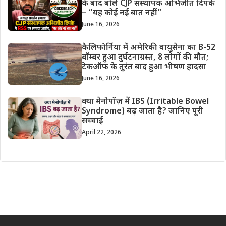
के बाद बोले CJP संस्थापक अभिजीत दिपके
– “यह कोई नई बात नहीं”
June 16, 2026
कैलिफोर्निया में अमेरिकी वायुसेना का B-52
बॉम्बर हुआ दुर्घटनाग्रस्त, 8 लोगों की मौत;
टेकऑफ के तुरंत बाद हुआ भीषण हादसा
June 16, 2026
क्या मेनोपॉज़ में IBS (Irritable Bowel
Syndrome) बढ़ जाता है? जानिए पूरी
सच्चाई
April 22, 2026