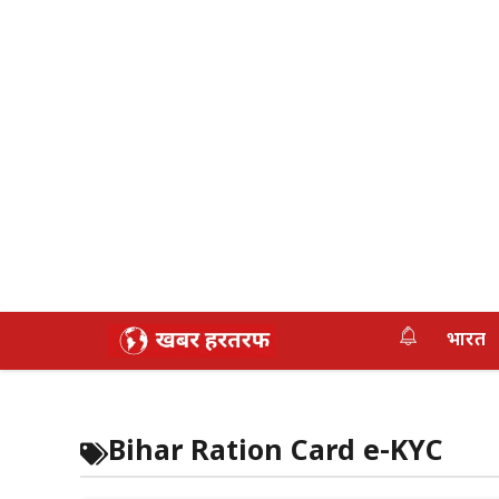
Skip
भारत
to
content
Bihar Ration Card e-KYC