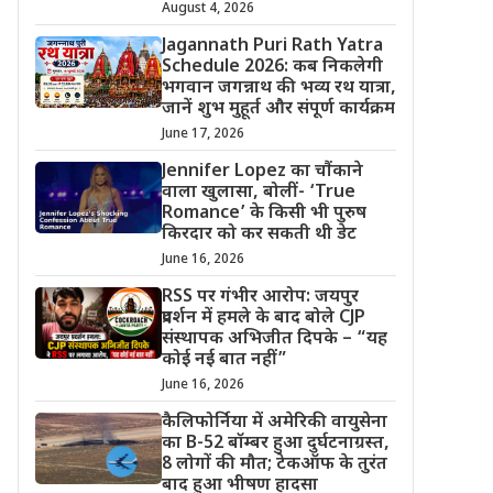
August 4, 2026
Jagannath Puri Rath Yatra
Schedule 2026: कब निकलेगी
भगवान जगन्नाथ की भव्य रथ यात्रा,
जानें शुभ मुहूर्त और संपूर्ण कार्यक्रम
June 17, 2026
Jennifer Lopez का चौंकाने
वाला खुलासा, बोलीं- ‘True
Romance’ के किसी भी पुरुष
किरदार को कर सकती थी डेट
June 16, 2026
RSS पर गंभीर आरोप: जयपुर
प्रदर्शन में हमले के बाद बोले CJP
संस्थापक अभिजीत दिपके – “यह
कोई नई बात नहीं”
June 16, 2026
कैलिफोर्निया में अमेरिकी वायुसेना
का B-52 बॉम्बर हुआ दुर्घटनाग्रस्त,
8 लोगों की मौत; टेकऑफ के तुरंत
बाद हुआ भीषण हादसा